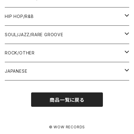
ALBUM&V.A.
10"
7"
HIP HOP/R&B
12"
12"
7"
SOUL/JAZZ/RARE GROOVE
ALBUM&V.A.
ALBUM&V.A.
12"
7"
ROCK/OTHER
ALBUM&V.A.
10"
7"
JAPANESE
12"
12"
12"
7"
商品一覧に戻る
ALBUM&V.A.
ALBUM&V.A.
12"
ALBUM&V.A.
© WOW RECORDS