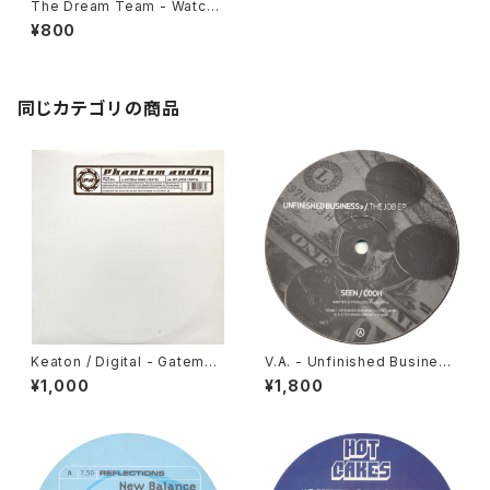
The Dream Team - Watch
The .....! / Freaky [Joker / 2
¥800
000]
同じカテゴリの商品
Keaton / Digital - Gateman
V.A. - Unfinished Business
(Keaton Remix) / Get Loos
- The Job EP [Trouble On
¥1,000
¥1,800
e [Phantom Audio / 2003]
Vinyl / 2006]