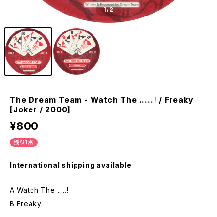
1
/2
The Dream Team - Watch The .....! / Freaky
[Joker / 2000]
¥800
残り1点
International shipping available
A Watch The .....!
B Freaky