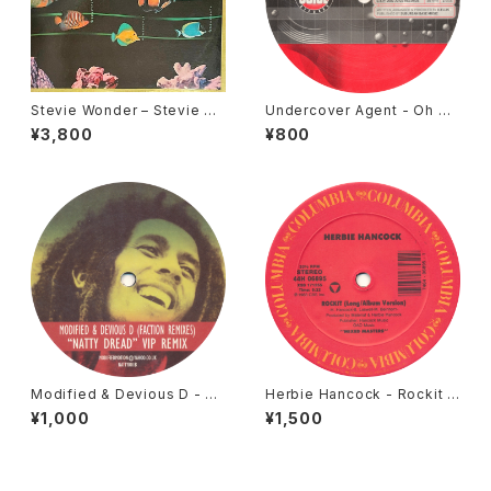
Stevie Wonder – Stevie W
Undercover Agent - Oh Go
onder's Original Musiquari
sh (A-Sides Remix) / Unde
¥3,800
¥800
um I [Tamla / 1982]
rstand [Juice / 2002]
Modified & Devious D - Na
Herbie Hancock - Rockit /
tty Dread (Faction Remixe
Mega Mix [CBS / 1987]
¥1,000
¥1,500
s) [Natty / 2007]