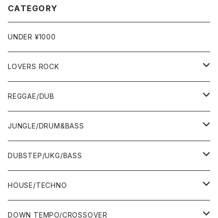
CATEGORY
UNDER ¥1000
LOVERS ROCK
7"
REGGAE/DUB
12"
7"
JUNGLE/DRUM&BASS
ALBUM&V.A.
10"
7"
DUBSTEP/UKG/BASS
12"
10"
12"
HOUSE/TECHNO
ALBUM&V.A.
12"
ALBUM&V.A.
7"
DOWN TEMPO/CROSSOVER