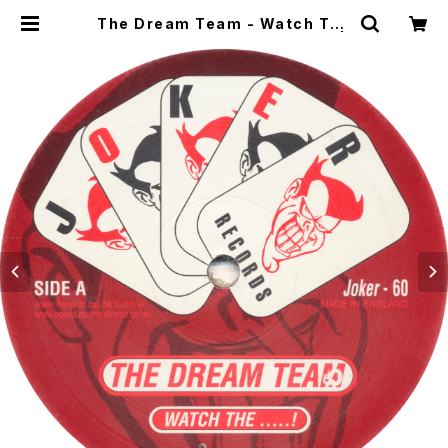
The Dream Team - Watch The
.....! / Freaky [Joker / 2000] |
WOW RECORDS