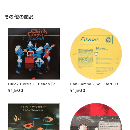
その他の商品
Chick Corea - Friends [Pol
Bah Samba - So Tired Of
ydor / 1978]
Waiting [Estereo / 1998]
¥1,500
¥1,500