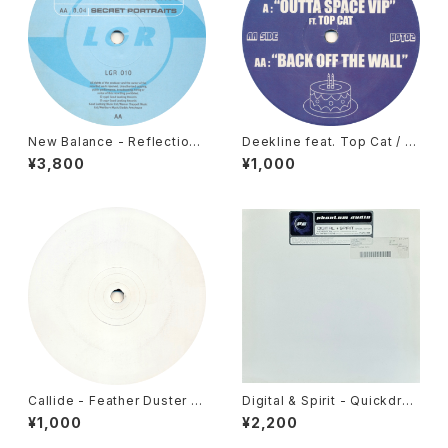
New Balance - Reflections
Deekline feat. Top Cat / Ni
/ Secret Portraits [Looking
ck Thayer - Outta Space V
¥3,800
¥1,000
Good / 1997]
IP / Back Off The Wall [Hot
Cakes / 2006]
Callide - Feather Duster /
Digital & Spirit - Quickdra
Mooshoo [Deadly Records
w / Three In One [Phantom
¥1,000
¥2,200
/ 2006]
Audio / 2001]