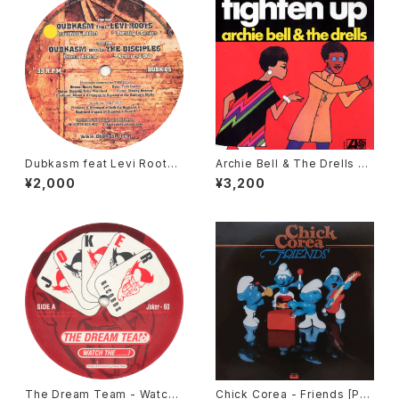
Dubkasm feat Levi Roots /
Archie Bell & The Drells -
Dubkasm meets The Disci
Tighten Up [Atlantic / 2002
¥2,000
¥3,200
ples - Sensimilia Addict /
Reissue]
Gideon Armour [Sufferah's
Choice / 2006]
The Dream Team - Watch
Chick Corea - Friends [Pol