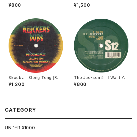
The .....! / Freaky [Joker / 2
ydor / 1978]
¥800
¥1,500
000]
Skoobz - Sleng Teng [Roc
The Jackson 5 - I Want Yo
kers Dubs / 2004]
u Back / Looking Through
¥1,200
¥800
The Windows [S12 / 2001 R
eissue]
CATEGORY
UNDER ¥1000