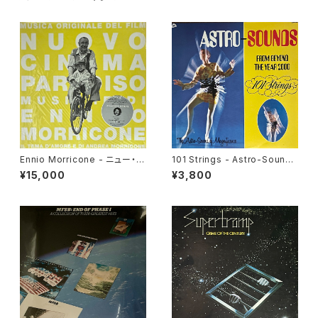
Ennio Morricone - ニュー・シ
101 Strings - Astro-Sounds
ネマ・パラダイス (Nuovo Cine
From Beyond The Year 20
¥15,000
¥3,800
ma Paradiso) [Volcano / 20
00 [Licorice Soul / 2004 R
00]
eissue]