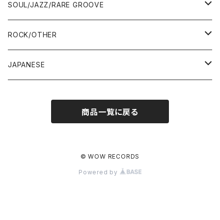
12"
12"
7"
SOUL/JAZZ/RARE GROOVE
ALBUM&V.A.
ALBUM&V.A.
12"
7"
ROCK/OTHER
ALBUM&V.A.
10"
7"
JAPANESE
12"
12"
12"
7"
商品一覧に戻る
ALBUM&V.A.
ALBUM&V.A.
12"
ALBUM&V.A.
© WOW RECORDS
Powered by