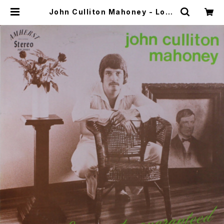
John Culliton Mahoney - Love
Not Guaranteed [Amherst / 19
73] | WOW RECORDS