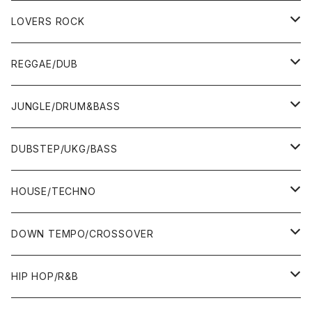
LOVERS ROCK
7"
REGGAE/DUB
12"
7"
JUNGLE/DRUM&BASS
ALBUM&V.A.
10"
7"
DUBSTEP/UKG/BASS
12"
10"
12"
HOUSE/TECHNO
ALBUM&V.A.
12"
ALBUM&V.A.
7"
DOWN TEMPO/CROSSOVER
ALBUM&V.A.
10"
7"
HIP HOP/R&B