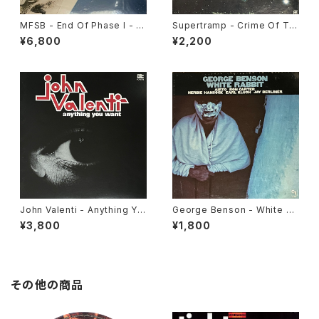
MFSB - End Of Phase I - A
Supertramp - Crime Of Th
Collection Of Their Greate
e Century [A&M Records /
¥6,800
¥2,200
st Hits [Philadelphia Intern
1974]
ational / 1977]
John Valenti - Anything Yo
George Benson - White Ra
u Want [Ariola America / 19
bbit [CTI / 1972]
¥3,800
¥1,800
76 Reissue]
その他の商品