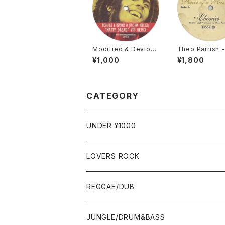
Modified & Devious
Theo Parrish -
D - Natty Dread (Fa
es Of A Parad
¥1,000
¥1,800
ction Remixes) [Nat
ound Signature
ty / 2007]
98]
CATEGORY
UNDER ¥1000
LOVERS ROCK
7"
REGGAE/DUB
12"
7"
JUNGLE/DRUM&BASS