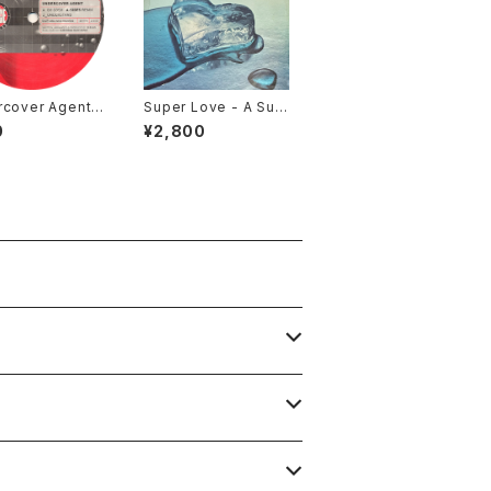
cover Agent -
Super Love - A Sup
sh (A-Sides R
er Kinda Feelin' [Po
0
¥2,800
 / Understand
lskie Nagrania Muz
e / 2002]
a / 1979]