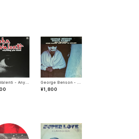
Valenti - Anyth
George Benson - W
ou Want [Ariola
hite Rabbit [CTI / 19
800
¥1,800
ca / 1976 Reis
72]