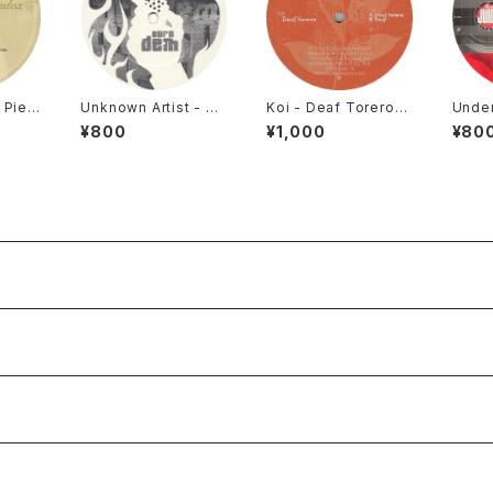
 Piec
Unknown Artist - Bu
Koi - Deaf Torero
Under
ox [S
rn Dem / Take Me A
[Styrax Leaves / 20
Oh Go
¥800
¥1,000
¥80
 / 19
way [Molten Vinyl /
08]
emix)
2007]
[Juic