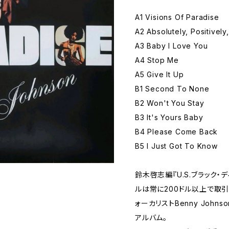
A1 Visions Of Paradise
A2 Absolutely, Positively
A3 Baby I Love You
A4 Stop Me
A5 Give It Up
B1 Second To None
B2 Won't You Stay
B3 It's Yours Baby
B4 Please Come Back
B5 I Just Got To Know
鈴木啓志編『U.S.ブラック・
ルは常に200ドル以上で取引され
ォーカリストBenny John
アルバム。