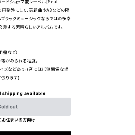
ードショップ兼レーベル[Soul
初の再発盤にして、表題曲やA3などの極
sブラックミュージックならではの多幸
交差する素晴らしいアルバムです。
用盤など）
スレ等がみられる程度。
チノイズなどあり。(音にほぼ無関係な場
に依ります)
l shipping available
Sold out
にお住まいの方向け