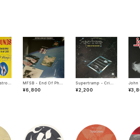
stro-
MFSB - End Of Phas
Supertramp - Crime
John 
Beyon
e I - A Collection Of
Of The Century [A&
ing Y
¥6,800
¥2,200
¥3,
00 [Li
Their Greatest Hits
M Records / 1974]
Ameri
2004
[Philadelphia Intern
sue]
ational / 1977]