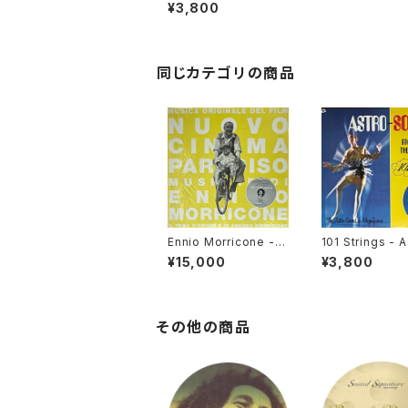
sions Of Paradise
¥3,800
[Soul Brother / 200
7 Reissue]
同じカテゴリの商品
Ennio Morricone -
101 Strings - A
ニュー・シネマ・パラダイ
Sounds From 
¥15,000
¥3,800
ス (Nuovo Cinema P
d The Year 20
aradiso) [Volcano /
corice Soul / 
2000]
Reissue]
その他の商品