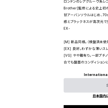
ロンドンのレアグルーヴ系レコ
Brother]監修による史上
甘アーバンソウルはじめ、70
感とブラックネスが高次元で
EX-
[M] 新品同様。（検盤済未使
[EX] 良好。わずかな薄い
[VG] やや難有り。一部プ
合でも盤面のコンディション
Internationa
日本国内