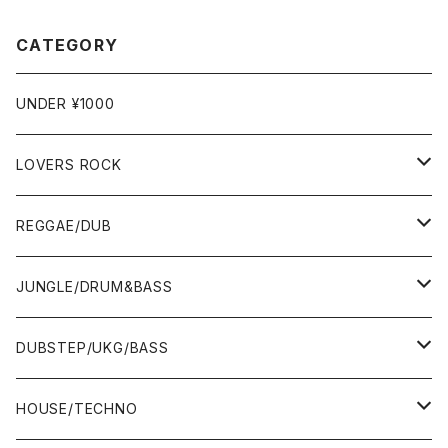
CATEGORY
UNDER ¥1000
LOVERS ROCK
7"
REGGAE/DUB
12"
7"
JUNGLE/DRUM&BASS
ALBUM&V.A.
10"
7"
DUBSTEP/UKG/BASS
12"
10"
12"
HOUSE/TECHNO