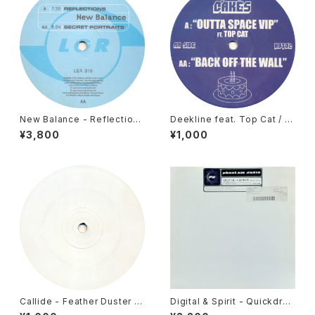
New Balance - Reflections
Deekline feat. Top Cat / Ni
/ Secret Portraits [Looking
ck Thayer - Outta Space V
¥3,800
¥1,000
Good / 1997]
IP / Back Off The Wall [Hot
Cakes / 2006]
Callide - Feather Duster /
Digital & Spirit - Quickdra
Mooshoo [Deadly Records
w / Three In One [Phantom