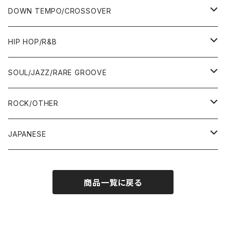
ALBUM&V.A.
12"
ALBUM&V.A.
7"
DOWN TEMPO/CROSSOVER
ALBUM&V.A.
10"
7"
HIP HOP/R&B
12"
12"
7"
SOUL/JAZZ/RARE GROOVE
ALBUM&V.A.
ALBUM&V.A.
12"
7"
ROCK/OTHER
ALBUM&V.A.
10"
7"
JAPANESE
12"
12"
12"
7"
商品一覧に戻る
ALBUM&V.A.
ALBUM&V.A.
12"
ALBUM&V.A.