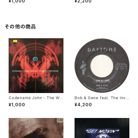
¥1,000
¥2,200
/ 2006]
Audio / 2001]
その他の商品
Codename John - The War
Bob & Gene feat. The Inve
ning / Structure Of Red [M
rsions - I Can Be Cool [Da
¥1,000
¥4,200
etalheadz / 1997]
ptone / 2016]