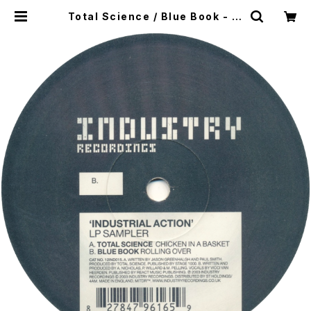
Total Science / Blue Book - In
dustrial Action (LP Sampler)
[Industry / 2003] | WOW REC
ORDS