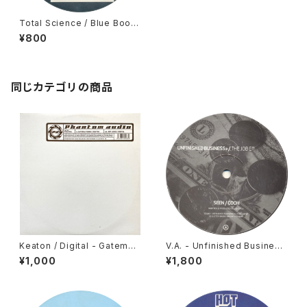
Total Science / Blue Book
- Industrial Action (LP Sam
¥800
pler) [Industry / 2003]
同じカテゴリの商品
Keaton / Digital - Gateman
V.A. - Unfinished Business
(Keaton Remix) / Get Loos
- The Job EP [Trouble On
¥1,000
¥1,800
e [Phantom Audio / 2003]
Vinyl / 2006]