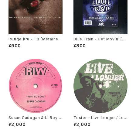
Rufige Kru - T3 [Metalhea
Blue Train - Get Movin' [M
dz / 1996]
AW / 1997]
¥900
¥800
Susan Cadogan & U-Roy -
Tester - Live Longer / Lov
Hurt So Good [Ariwa / 1
e Is All [Tester Series / 20
¥2,000
¥2,000
9??]
07]