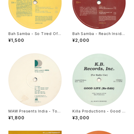
Bah Samba - So Tired Of
Bah Samba - Reach Inside
Waiting [Estereo / 1998]
[Estereo / 1997]
¥1,500
¥2,000
MAW Presents India - To B
Killa Productions - Good Li
e In Love [Defected / 199
fe / Give It Up (Re-Edits)
¥1,800
¥3,000
9]
[K. B. Records Inc. / 2004]