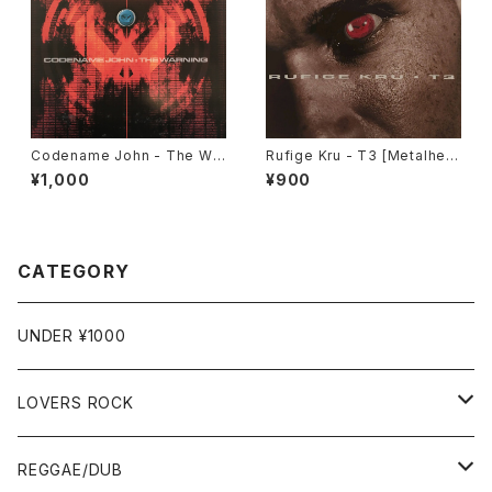
Codename John - The War
Rufige Kru - T3 [Metalhea
ning / Structure Of Red [M
dz / 1996]
¥1,000
¥900
etalheadz / 1997]
CATEGORY
UNDER ¥1000
LOVERS ROCK
7"
REGGAE/DUB