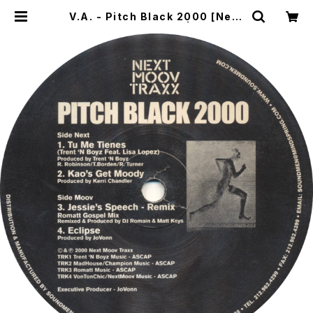
V.A. - Pitch Black 2000 [Next
Moov Traxx / 2000] | WOW RE
CORDS