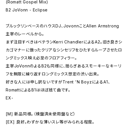
(Romatt Gospel Mix)
B2 JoVonn - Eclipse
ブルックリンベースのハウスDJ、JovonnことAllen Armstrong
主宰のレーベルから。
まず注目すべきはベテランKerri ChandlerによるA2。旧き良きシ
カゴマナーに倣ったクリアなシンセリフをひたすらループさせたロ
ングミックス映え必至のフロアフィラー。
主宰JoVonnのよるB2も同様に、揺らぎあるスモーキーなキーリ
フを無限に繰り返すロングミックス想定の渋い出来。
好きな人には申し訳ないですがTrent 'N BoyzによるA1、
RomattによるB1はほぼ捨て曲です。
EX-
[M] 新品同様。（検盤済未使用盤など）
[EX] 良好。わずかな薄いスレ等がみられる程度。