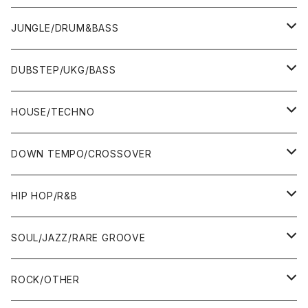
12"
7"
JUNGLE/DRUM&BASS
ALBUM&V.A.
10"
7"
DUBSTEP/UKG/BASS
12"
10"
12"
HOUSE/TECHNO
ALBUM&V.A.
12"
ALBUM&V.A.
7"
DOWN TEMPO/CROSSOVER
ALBUM&V.A.
10"
7"
HIP HOP/R&B
12"
12"
7"
SOUL/JAZZ/RARE GROOVE
ALBUM&V.A.
ALBUM&V.A.
12"
7"
ROCK/OTHER