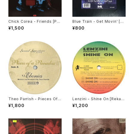
Chick Corea - Friends [Pol
Blue Train - Get Movin' [M
ydor / 1978]
AW / 1997]
¥1,500
¥800
Theo Parrish - Pieces Of A
Lenzini - Shine On [Rekaw
Paradox [Sound Signature
a Sound / 2005]
¥1,800
¥1,200
/ 1998]