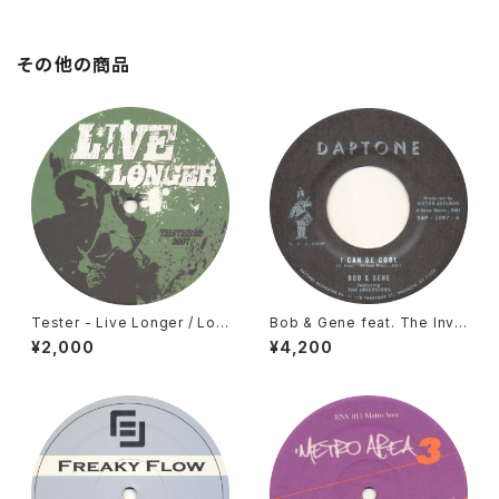
その他の商品
Tester - Live Longer / Lov
Bob & Gene feat. The Inve
e Is All [Tester Series / 20
rsions - I Can Be Cool [Da
¥2,000
¥4,200
07]
ptone / 2016]