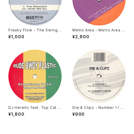
Freaky Flow - The Swinger
Metro Area - Metro Area 3
/ Here We Go [Wikkid / 20
[Environ / 2001]
¥1,000
¥2,800
05]
DJ Heretic feat. Top Cat -
Die & Clipz - Number 1 / Cl
Bunn The Sensi [Rude Bw
imate Change [Full Cycle /
¥1,800
¥900
oy Plastic / 2000]
2006]