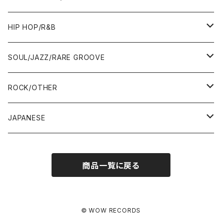
ALBUM&V.A.
10"
7"
HIP HOP/R&B
12"
12"
7"
SOUL/JAZZ/RARE GROOVE
ALBUM&V.A.
ALBUM&V.A.
12"
7"
ROCK/OTHER
ALBUM&V.A.
10"
7"
JAPANESE
12"
12"
12"
7"
商品一覧に戻る
ALBUM&V.A.
ALBUM&V.A.
12"
ALBUM&V.A.
© WOW RECORDS