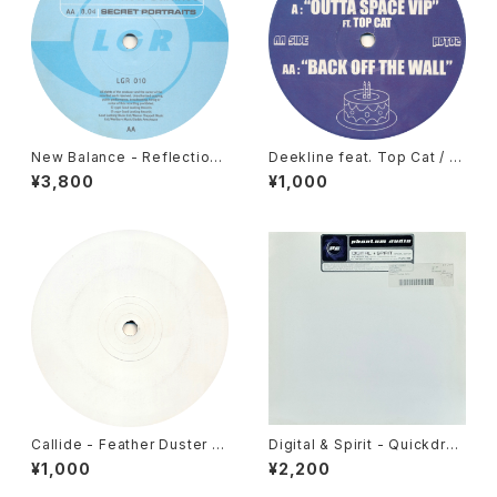
New Balance - Reflections
Deekline feat. Top Cat / Ni
/ Secret Portraits [Looking
ck Thayer - Outta Space V
¥3,800
¥1,000
Good / 1997]
IP / Back Off The Wall [Hot
Cakes / 2006]
Callide - Feather Duster /
Digital & Spirit - Quickdra
Mooshoo [Deadly Records
w / Three In One [Phantom
¥1,000
¥2,200
/ 2006]
Audio / 2001]