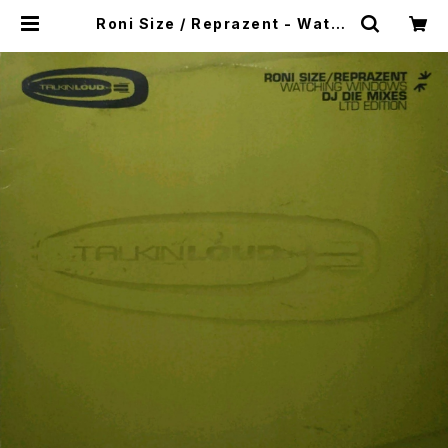
Roni Size / Reprazent - Watch
ing Windows (DJ Die Mixes)
[Talkin' Loud / 1998] | WOW R
ECORDS