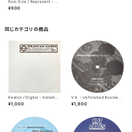
Roni Size / Reprazent - Wa
tching Windows (DJ Die Mi
¥900
xes) [Talkin' Loud / 1998]
同じカテゴリの商品
Keaton / Digital - Gateman
V.A. - Unfinished Business
(Keaton Remix) / Get Loos
- The Job EP [Trouble On
¥1,000
¥1,800
e [Phantom Audio / 2003]
Vinyl / 2006]