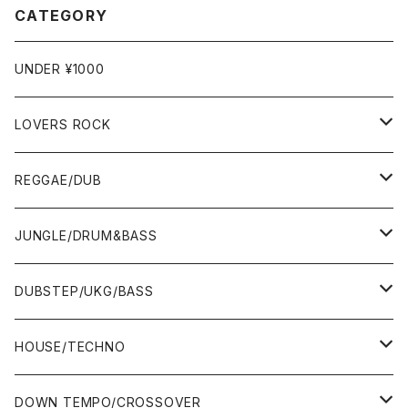
CATEGORY
UNDER ¥1000
LOVERS ROCK
7"
REGGAE/DUB
12"
7"
JUNGLE/DRUM&BASS
ALBUM&V.A.
10"
7"
DUBSTEP/UKG/BASS
12"
10"
12"
HOUSE/TECHNO
ALBUM&V.A.
12"
ALBUM&V.A.
7"
DOWN TEMPO/CROSSOVER