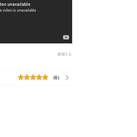
通報する
(8)