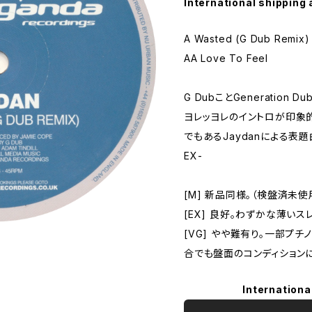
International shipping 
A Wasted (G Dub Remix)
AA Love To Feel
G DubことGeneration D
ヨレッヨレのイントロが印象的な[
でもあるJaydanによる表題
EX-
[M] 新品同様。（検盤済未使
[EX] 良好。わずかな薄い
[VG] やや難有り。一部プ
合でも盤面のコンディション
Internationa