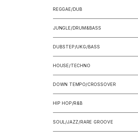
7"
REGGAE/DUB
12"
7"
JUNGLE/DRUM&BASS
ALBUM&V.A.
10"
7"
DUBSTEP/UKG/BASS
12"
10"
12"
HOUSE/TECHNO
ALBUM&V.A.
12"
ALBUM&V.A.
7"
DOWN TEMPO/CROSSOVER
ALBUM&V.A.
10"
7"
HIP HOP/R&B
12"
12"
7"
SOUL/JAZZ/RARE GROOVE