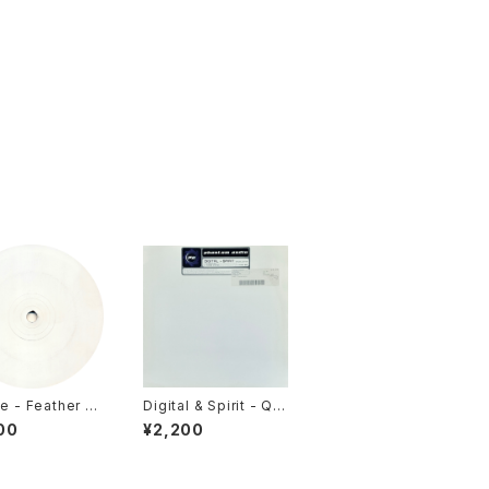
de - Feather D
Digital & Spirit - Qui
 / Mooshoo [D
ckdraw / Three In O
00
¥2,200
 Records / 20
ne [Phantom Audio
/ 2001]