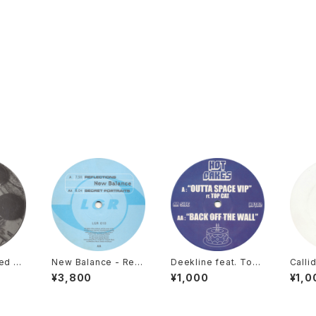
hed Bu
New Balance - Refl
Deekline feat. Top
Calli
Job E
ections / Secret Por
Cat / Nick Thayer -
uster
¥3,800
¥1,000
¥1,0
Vinyl
traits [Looking Goo
Outta Space VIP / B
eadly
d / 1997]
ack Off The Wall [H
06]
ot Cakes / 2006]