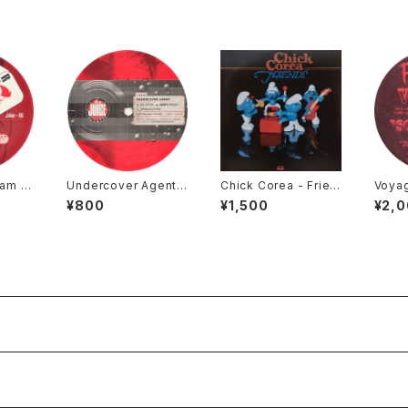
am -
Undercover Agent -
Chick Corea - Frien
Voyag
 / Fre
Oh Gosh (A-Sides R
ds [Polydor / 1978]
(Hot 
¥800
¥1,500
¥2,
000]
emix) / Understand
[Powe
[Juice / 2002]
ue]