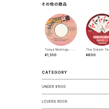
その他の商品
Tanya Mullings - Cl
The Dream Te
ose To You [Famou
Watch The .....!
¥1,100
¥800
s / 199? / 7"]
aky [Joker / 2
CATEGORY
UNDER ¥1000
LOVERS ROCK