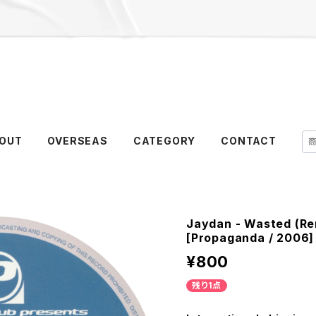
OUT
OVERSEAS
CATEGORY
CONTACT
Jaydan - Wasted (Rem
[Propaganda / 2006]
¥800
残り1点