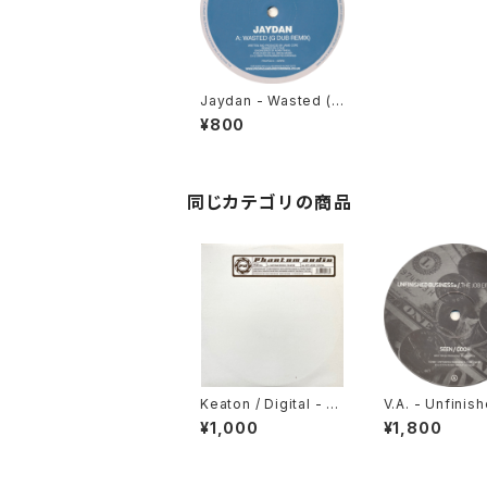
Jaydan - Wasted (R
emix) / Love To Fe
¥800
el [Propaganda / 20
06]
同じカテゴリの商品
Keaton / Digital - G
V.A. - Unfinis
ateman (Keaton Re
siness - The 
¥1,000
¥1,800
mix) / Get Loose [P
P [Trouble On 
hantom Audio / 200
/ 2006]
3]