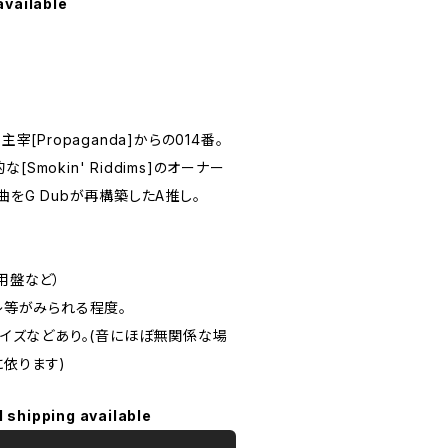
available
ub主宰[Propaganda]からの014番。
Smokin' Riddims]のオーナー
曲をG Dubが再構築したA推し。
用盤など）
スレ等がみられる程度。
チノイズなどあり。(音にほぼ無関係な場
に依ります)
l shipping available