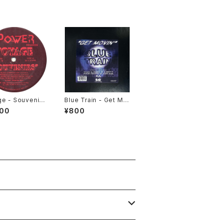
e - Souvenirs
Blue Train - Get Mo
Tracks Remix)
vin' [MAW / 1997]
000
¥800
r / ???? Reiss