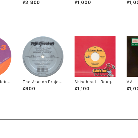
Job E
ections / Secret Por
Cat / Nick Thayer -
uster
¥3,800
¥1,000
¥1,0
Vinyl
traits [Looking Goo
Outta Space VIP / B
eadly
d / 1997]
ack Off The Wall [H
06]
ot Cakes / 2006]
Metro
The Ananda Project
Shinehead - Rough
V.A. -
n / 20
featuring Gaelle Adi
& Rugged [African L
s 4 S
¥900
¥1,100
¥1,0
sson - Cascades O
ove / 2010 Reissue
ngo /
f Colour EP [Nite Gr
/ 7"]
ooves / 1998]