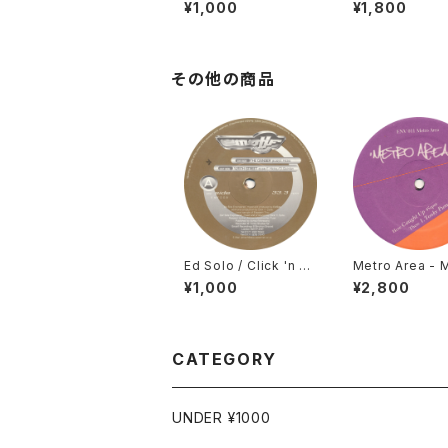
ateman (Keaton Re
siness - The 
¥1,000
¥1,800
mix) / Get Loose [P
P [Trouble On 
hantom Audio / 200
/ 2006]
3]
その他の商品
Ed Solo / Click 'n C
Metro Area - 
ycle - The Danger /
Area 3 [Enviro
¥1,000
¥2,800
125th Street [Emotif
01]
/ 1996]
CATEGORY
UNDER ¥1000