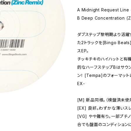
A Midnight Request Line 
B Deep Concentration (Z
ダブステップ黎明期より活躍する
た2トラックを[Bingo Bea
スEP。
チッキチキのハイハットと有
的なハーフステップBはサウ
ン！ [Tempa]のフォーマ
EX-
[M] 新品同様。（検盤済未使
[EX] 良好。わずかな薄い
[VG] やや難有り。一部プ
合でも盤面のコンディション