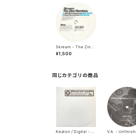
Skream - The Zinc
Remixes [Bingo Be
¥1,500
ats / 2006]
同じカテゴリの商品
Keaton / Digital - G
V.A. - Unfinis