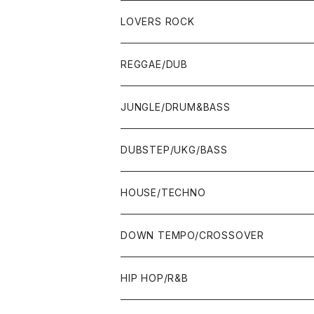
LOVERS ROCK
7"
REGGAE/DUB
12"
7"
JUNGLE/DRUM&BASS
ALBUM&V.A.
10"
7"
DUBSTEP/UKG/BASS
12"
10"
12"
HOUSE/TECHNO
ALBUM&V.A.
12"
ALBUM&V.A.
7"
DOWN TEMPO/CROSSOVER
ALBUM&V.A.
10"
7"
HIP HOP/R&B