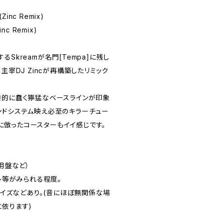
(Zinc Remix)
inc Remix)
Skreamが名門[Tempa]に残し
ts]主宰DJ Zincが再構築したリミック
機的に蠢く獰猛なベースラインが印象
ンドシステム映え必至のキラーチュー
ットに倣ったコースターもイイ感じです。
用盤など）
スレ等がみられる程度。
チノイズなどあり。(音にほぼ無関係な場
に依ります)