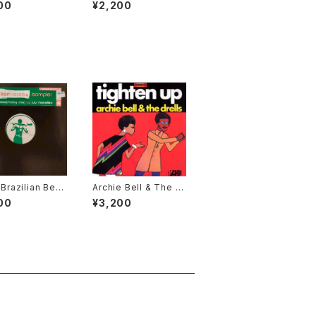
 / Mooshoo [D
ckdraw / Three In O
00
¥2,200
 Records / 20
ne [Phantom Audio
/ 2001]
 Brazilian Beat
Archie Bell & The Dr
ampler [Mr Bo
ells - Tighten Up [A
00
¥3,200
 2003]
tlantic / 2002 Reiss
ue]