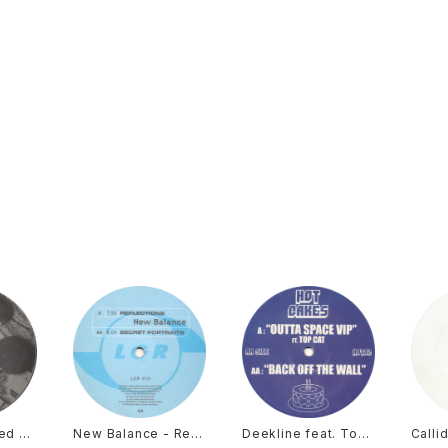
hed Bu
New Balance - Refl
Deekline feat. Top
Calli