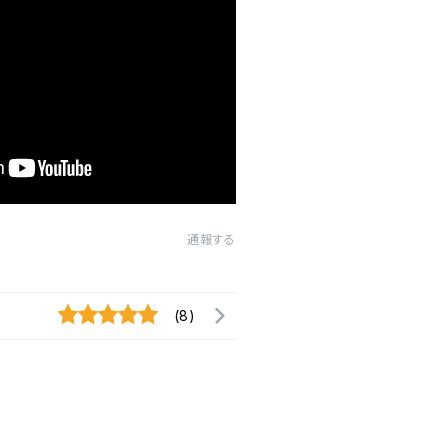
通報する
(8)