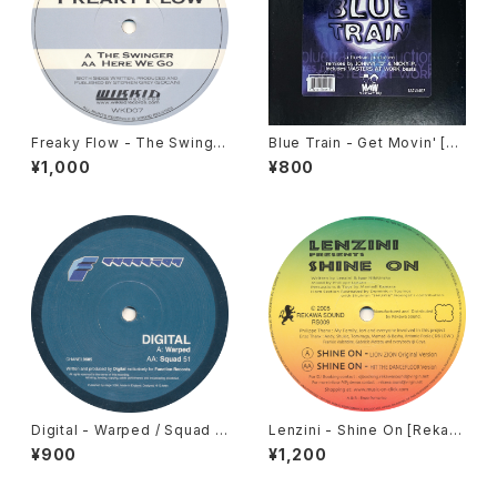
Freaky Flow - The Swinger
Blue Train - Get Movin' [M
/ Here We Go [Wikkid / 20
AW / 1997]
¥1,000
¥800
05]
Digital - Warped / Squad 5
Lenzini - Shine On [Rekaw
1 [Function / 2001]
a Sound / 2005]
¥900
¥1,200