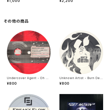
¥1,000
¥2,200
/ 2006]
Audio / 2001]
その他の商品
Undercover Agent - Oh Go
Unknown Artist - Burn Dem
sh (A-Sides Remix) / Unde
/ Take Me Away [Molten Vi
¥800
¥800
rstand [Juice / 2002]
nyl / 2007]