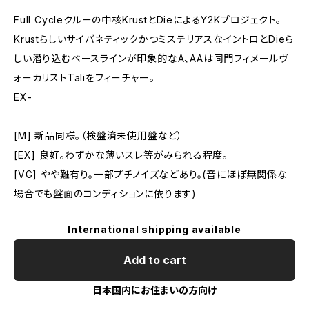
Full Cycleクルーの中核KrustとDieによるY2Kプロジェクト。
KrustらしいサイバネティックかつミステリアスなイントロとDieら
しい潜り込むベースラインが印象的なA、AAは同門フィメールヴ
ォーカリストTaliをフィーチャー。
EX-
[M] 新品同様。（検盤済未使用盤など）
[EX] 良好。わずかな薄いスレ等がみられる程度。
[VG] やや難有り。一部プチノイズなどあり。(音にほぼ無関係な
場合でも盤面のコンディションに依ります)
International shipping available
Add to cart
日本国内にお住まいの方向け