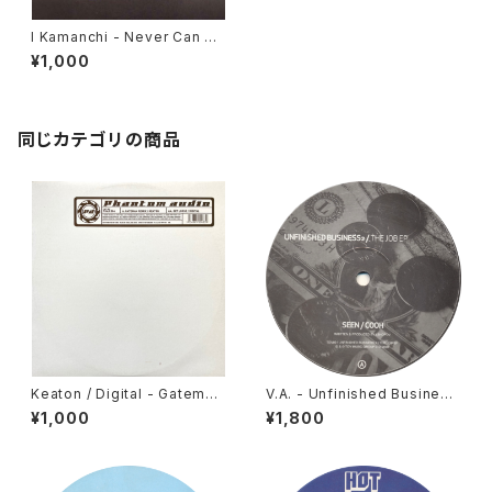
I Kamanchi - Never Can Te
ll / Soul Beat Calling [Full C
¥1,000
ycle / 2003]
同じカテゴリの商品
Keaton / Digital - Gateman
V.A. - Unfinished Business
(Keaton Remix) / Get Loos
- The Job EP [Trouble On
¥1,000
¥1,800
e [Phantom Audio / 2003]
Vinyl / 2006]