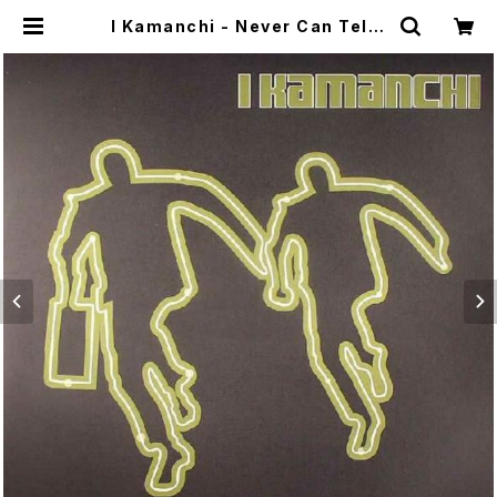
I Kamanchi - Never Can Tell /
Soul Beat Calling [Full Cycle /
2003] | WOW RECORDS