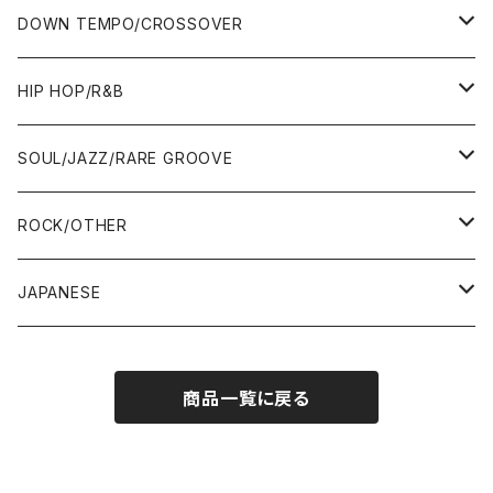
ALBUM&V.A.
12"
ALBUM&V.A.
7"
DOWN TEMPO/CROSSOVER
ALBUM&V.A.
10"
7"
HIP HOP/R&B
12"
12"
7"
SOUL/JAZZ/RARE GROOVE
ALBUM&V.A.
ALBUM&V.A.
12"
7"
ROCK/OTHER
ALBUM&V.A.
10"
7"
JAPANESE
12"
12"
12"
7"
商品一覧に戻る
ALBUM&V.A.
ALBUM&V.A.
12"
ALBUM&V.A.