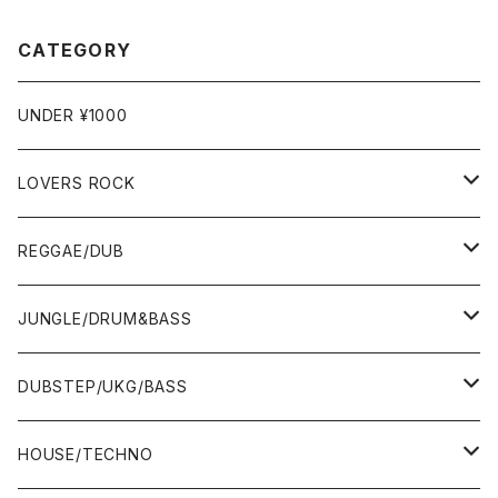
CATEGORY
UNDER ¥1000
LOVERS ROCK
7"
REGGAE/DUB
12"
7"
JUNGLE/DRUM&BASS
ALBUM&V.A.
10"
7"
DUBSTEP/UKG/BASS
12"
10"
12"
HOUSE/TECHNO