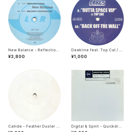
New Balance - Reflections
Deekline feat. Top Cat / Ni
/ Secret Portraits [Looking
ck Thayer - Outta Space V
¥3,800
¥1,000
Good / 1997]
IP / Back Off The Wall [Hot
Cakes / 2006]
Callide - Feather Duster /
Digital & Spirit - Quickdra
Mooshoo [Deadly Records
w / Three In One [Phantom