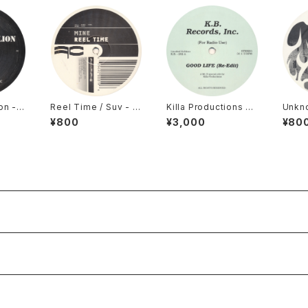
on -
Reel Time / Suv - M
Killa Productions -
Unkno
ngo N
ine / Ripcurl [Full Cy
Good Life / Give It
rn De
¥800
¥3,000
¥80
issu
cle / 2000]
Up (Re-Edits) [K. B.
way [
Records Inc. / 200
2007
4]