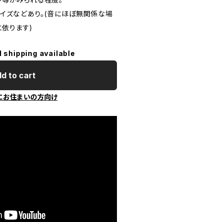
チノイズなどあり。(音にほぼ無関係な場
に依ります)
l shipping available
d to cart
にお住まいの方向け