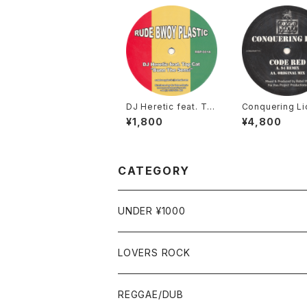
DJ Heretic feat. To
Conquering Li
p Cat - Bunn The S
Code Red [Co
¥1,800
¥4,800
ensi [Rude Bwoy Pl
atty / 2004 Re
astic / 2000]
e]
CATEGORY
UNDER ¥1000
LOVERS ROCK
7"
REGGAE/DUB