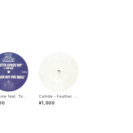
ine feat. Top
Callide - Feather D
 Nick Thayer -
uster / Mooshoo [D
00
¥1,000
 Space VIP / B
eadly Records / 20
ff The Wall [H
06]
kes / 2006]