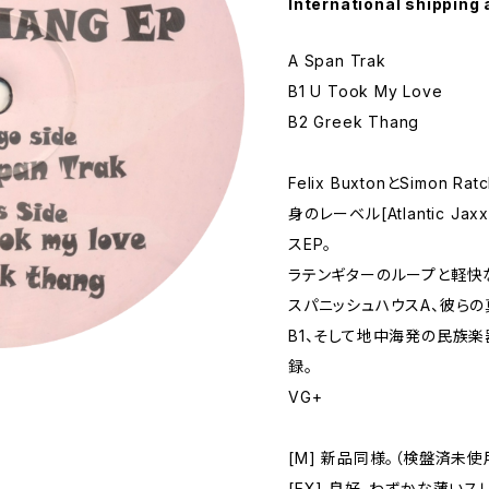
International shipping 
A Span Trak
B1 U Took My Love
B2 Greek Thang
Felix BuxtonとSimon Ra
身のレーベル[Atlantic J
スEP。
ラテンギターのループと軽快
スパニッシュハウスA、彼ら
B1、そして地中海発の民族
録。
VG+
[M] 新品同様。（検盤済未使
[EX] 良好。わずかな薄い