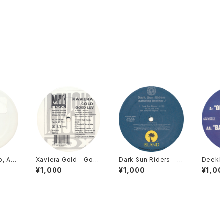
o, A S
Xaviera Gold - Goo
Dark Sun Riders - D
Deekl
ble &
d Luv [Music Box R
ark Sun Riders [Isla
Cat /
¥1,000
¥1,000
¥1,0
ix) [N
ecords / 1994]
nd Records / 1996]
Outta
2003]
ack O
ot Ca