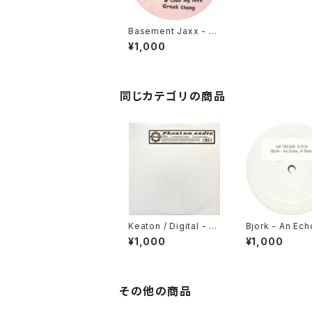
Basement Jaxx - S
pan Thang EP [Atlan
¥1,000
tic Jaxx / 2001]
同じカテゴリの商品
Keaton / Digital - G
Bjork - An Ech
ateman (Keaton Re
tain (Luke Cha
¥1,000
¥1,000
mix) / Get Loose [P
Chris Gainer M
hantom Audio / 200
ot On Label / 
3]
その他の商品