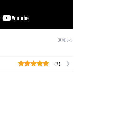
通報する
(8)