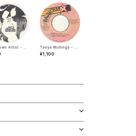
wn Artist - Bu
Tanya Mullings - Cl
m / Take Me A
ose To You [Famou
0
¥1,100
Molten Vinyl /
s / 199? / 7"]
]