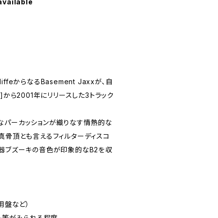
available
tcliffeからなるBasement Jaxxが、自
axx]から2001年にリリースした3トラック
なパーカッションが織りなす情熱的な
の真骨頂とも言えるフィルターディスコ
楽器ブズーキの音色が印象的なB2を収
用盤など）
スレ等がみられる程度。