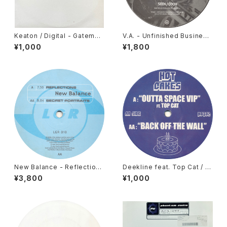
Keaton / Digital - Gateman
V.A. - Unfinished Business
(Keaton Remix) / Get Loos
- The Job EP [Trouble On
¥1,000
¥1,800
e [Phantom Audio / 2003]
Vinyl / 2006]
New Balance - Reflections
Deekline feat. Top Cat / Ni
/ Secret Portraits [Looking
ck Thayer - Outta Space V
¥3,800
¥1,000
Good / 1997]
IP / Back Off The Wall [Hot
Cakes / 2006]