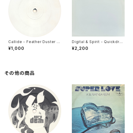
Callide - Feather Duster /
Digital & Spirit - Quickdra
Mooshoo [Deadly Records
w / Three In One [Phantom
¥1,000
¥2,200
/ 2006]
Audio / 2001]
その他の商品