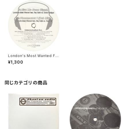
London's Most Wanted Fe
at. Ray Keith - Give Me So
¥1,300
me Signal / Phenomenon 1
(Dub Mix) [Dread UK / 200
7]
同じカテゴリの商品