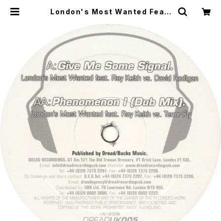
London's Most Wanted Feat.
Ray Keith - Give Me Some Sig
nal / Phenomenon 1 (Dub Mix)
[Dread UK / 2007] | WOW REC
ORDS