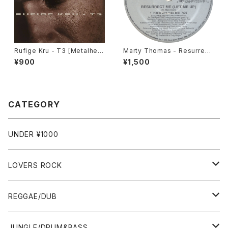
Rufige Kru - T3 [Metalhea
Marty Thomas - Resurrect
dz / 1996]
Me (Lift Me Up) [West End
¥900
¥1,500
/ 2001]
CATEGORY
UNDER ¥1000
LOVERS ROCK
7"
REGGAE/DUB
12"
7"
JUNGLE/DRUM&BASS