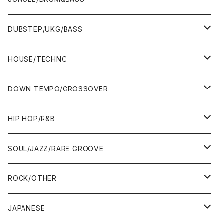
ALBUM&V.A.
10"
7"
DUBSTEP/UKG/BASS
12"
10"
12"
HOUSE/TECHNO
ALBUM&V.A.
12"
ALBUM&V.A.
7"
DOWN TEMPO/CROSSOVER
ALBUM&V.A.
10"
7"
HIP HOP/R&B
12"
12"
7"
SOUL/JAZZ/RARE GROOVE
ALBUM&V.A.
ALBUM&V.A.
12"
7"
ROCK/OTHER
ALBUM&V.A.
10"
7"
JAPANESE