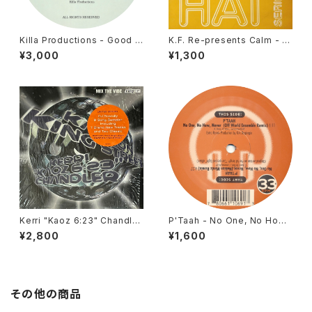
Killa Productions - Good Li
K.F. Re-presents Calm - S
fe / Give It Up (Re-Edits)
unshower EP [Music Conc
¥3,000
¥1,300
[K. B. Records Inc. / 2004]
eption / 2005]
Kerri "Kaoz 6:23" Chandler
P'Taah - No One, No How,
- Kaoz On King Street [BP
Never [Ubiquity / 2000]
¥2,800
¥1,600
M King Street Sounds / 19
97]
その他の商品