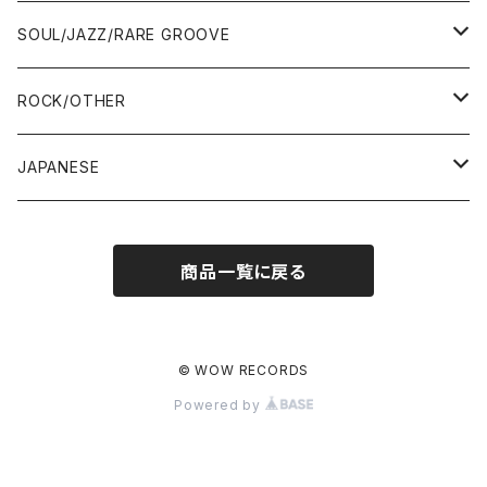
12"
12"
7"
SOUL/JAZZ/RARE GROOVE
ALBUM&V.A.
ALBUM&V.A.
12"
7"
ROCK/OTHER
ALBUM&V.A.
10"
7"
JAPANESE
12"
12"
12"
7"
商品一覧に戻る
ALBUM&V.A.
ALBUM&V.A.
12"
ALBUM&V.A.
© WOW RECORDS
Powered by