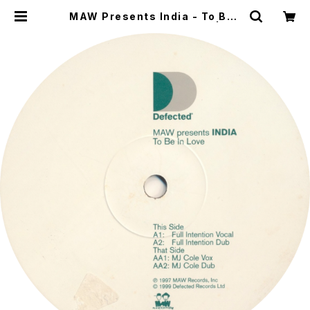
MAW Presents India - To Be I
n Love [Defected / 1999] | WO
W RECORDS