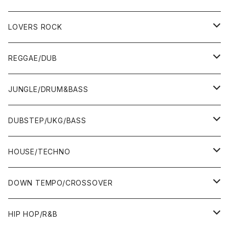
LOVERS ROCK
7"
REGGAE/DUB
12"
7"
JUNGLE/DRUM&BASS
ALBUM&V.A.
10"
7"
DUBSTEP/UKG/BASS
12"
10"
12"
HOUSE/TECHNO
ALBUM&V.A.
12"
ALBUM&V.A.
7"
DOWN TEMPO/CROSSOVER
ALBUM&V.A.
10"
7"
HIP HOP/R&B