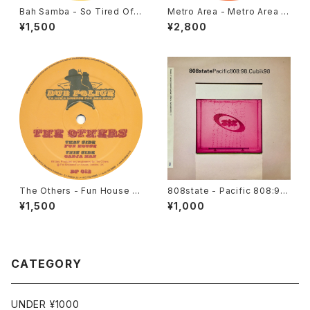
Bah Samba - So Tired Of
Metro Area - Metro Area 3
Waiting [Estereo / 1998]
[Environ / 2001]
¥1,500
¥2,800
The Others - Fun House /
808state - Pacific 808:98.
Ganja Man [Dub Police]
Cubik98 [ZTT / 1998]
¥1,500
¥1,000
CATEGORY
UNDER ¥1000