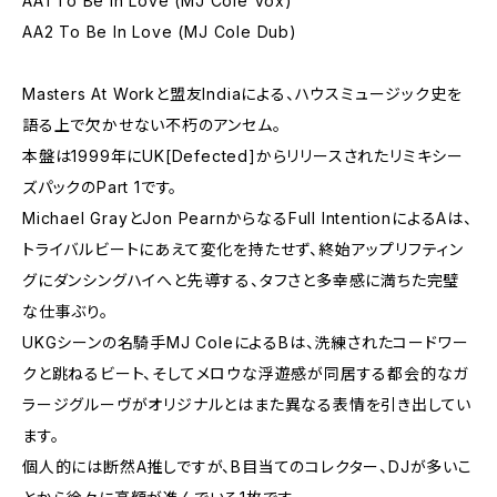
AA1 To Be In Love (MJ Cole Vox)
AA2 To Be In Love (MJ Cole Dub)
Masters At Workと盟友Indiaによる、ハウスミュージック史を
語る上で欠かせない不朽のアンセム。
本盤は1999年にUK[Defected]からリリースされたリミキシー
ズパックのPart 1です。
Michael GrayとJon PearnからなるFull IntentionによるAは、
トライバルビートにあえて変化を持たせず、終始アップリフティン
グにダンシングハイへと先導する、タフさと多幸感に満ちた完璧
な仕事ぶり。
UKGシーンの名騎手MJ ColeによるBは、洗練されたコードワー
クと跳ねるビート、そしてメロウな浮遊感が同居する都会的なガ
ラージグルーヴがオリジナルとはまた異なる表情を引き出してい
ます。
個人的には断然A推しですが、B目当てのコレクター、DJが多いこ