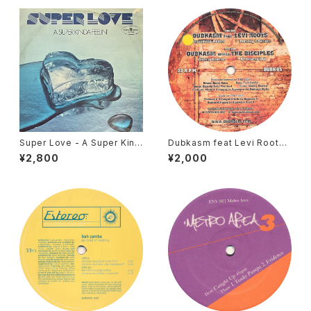
Super Love - A Super Kind
Dubkasm feat Levi Roots /
a Feelin' [Polskie Nagrania
Dubkasm meets The Disci
¥2,800
¥2,000
Muza / 1979]
ples - Sensimilia Addict /
Gideon Armour [Sufferah's
Choice / 2006]