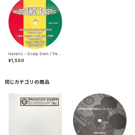
Heretic - Scalp Dem / Pen
geleng [Rude Bwoy Plastic
¥1,500
/ 2004]
同じカテゴリの商品