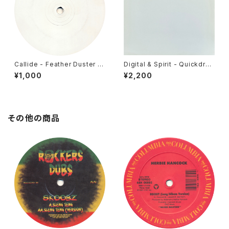
Callide - Feather Duster /
Digital & Spirit - Quickdra
Mooshoo [Deadly Records
w / Three In One [Phantom
¥1,000
¥2,200
/ 2006]
Audio / 2001]
その他の商品