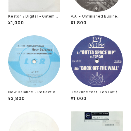
Keaton / Digital - Gateman
V.A. - Unfinished Business
(Keaton Remix) / Get Loos
- The Job EP [Trouble On
¥1,000
¥1,800
e [Phantom Audio / 2003]
Vinyl / 2006]
New Balance - Reflections
Deekline feat. Top Cat / Ni
/ Secret Portraits [Looking
ck Thayer - Outta Space V
¥3,800
¥1,000
Good / 1997]
IP / Back Off The Wall [Hot
Cakes / 2006]