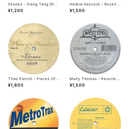
Skoobz - Sleng Teng [Roc
Herbie Hancock - Rockit /
kers Dubs / 2004]
Mega Mix [CBS / 1987]
¥1,200
¥1,500
Theo Parrish - Pieces Of A
Marty Thomas - Resurrect
Paradox [Sound Signature
Me (Lift Me Up) [West End
¥1,800
¥1,500
/ 1998]
/ 2001]