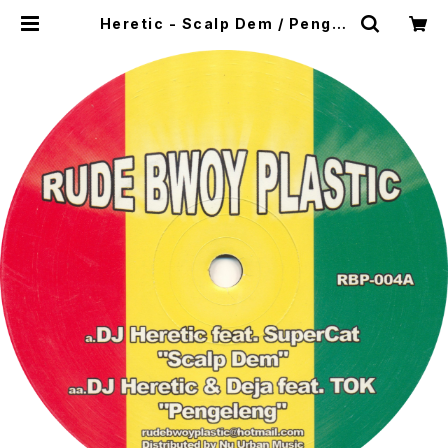
Heretic - Scalp Dem / Pengel
eng [Rude Bwoy Plastic / 200
4] | WOW RECORDS