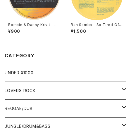
Romain & Danny Krivit - Ph
Bah Samba - So Tired Of
illy Groove EP [Metro Trax
Waiting [Estereo / 1998]
¥900
¥1,500
/ 2000]
CATEGORY
UNDER ¥1000
LOVERS ROCK
7"
REGGAE/DUB
12"
7"
JUNGLE/DRUM&BASS