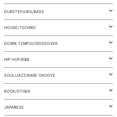
ALBUM&V.A.
10"
7"
DUBSTEP/UKG/BASS
12"
10"
12"
HOUSE/TECHNO
ALBUM&V.A.
12"
ALBUM&V.A.
7"
DOWN TEMPO/CROSSOVER
ALBUM&V.A.
10"
7"
HIP HOP/R&B
12"
12"
7"
SOUL/JAZZ/RARE GROOVE
ALBUM&V.A.
ALBUM&V.A.
12"
7"
ROCK/OTHER
ALBUM&V.A.
10"
7"
JAPANESE