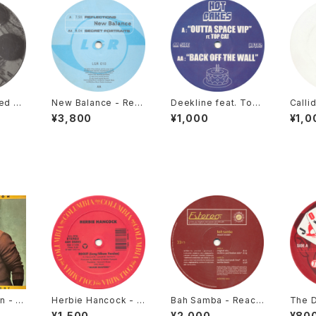
hed Bu
New Balance - Refl
Deekline feat. Top
Calli
Job E
ections / Secret Por
Cat / Nick Thayer -
uster
¥3,800
¥1,000
¥1,0
Vinyl
traits [Looking Goo
Outta Space VIP / B
eadly
d / 1997]
ack Off The Wall [H
06]
ot Cakes / 2006]
 - Gi
Herbie Hancock - R
Bah Samba - Reach
The 
ht [W
ockit / Mega Mix [C
Inside [Estereo / 19
Watch 
¥1,500
¥2,000
¥80