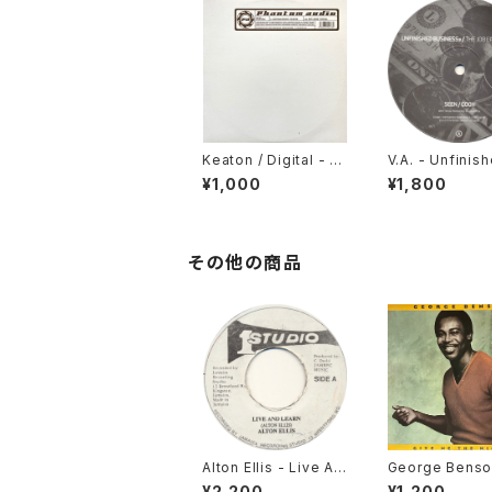
Keaton / Digital - G
V.A. - Unfinis
ateman (Keaton Re
siness - The 
¥1,000
¥1,800
mix) / Get Loose [P
P [Trouble On 
hantom Audio / 200
/ 2006]
3]
その他の商品
Alton Ellis - Live An
George Benson
d Learn [Studio One
ve Me The Nig
¥2,200
¥1,200