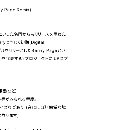
ny Page Remix)
ndboy]といった名門からもリリースを重ねた
yと同じく初期[Digital
グルをリリースしたBenny Pageとい
期を代表する2プロジェクトによるスプ
用盤など）
スレ等がみられる程度。
チノイズなどあり。(音にほぼ無関係な場
に依ります)