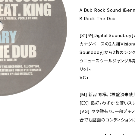
A Dub Rock Sound (Ben
B Rock The Dub
[31]や[Digital Sou
カナダベースの2人組Visionar
Soundboy]から2枚のシン
うニュースクールジャングル
リット。
VG+
[M] 新品同様。（検盤済未使
[EX] 良好。わずかな薄い
[VG] やや難有り。一部プ
合でも盤面のコンディション