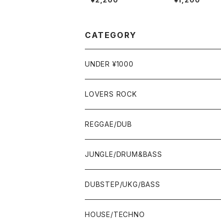
/ ???? Reissue]
arner Bros. / 
CATEGORY
UNDER ¥1000
LOVERS ROCK
7"
REGGAE/DUB
12"
7"
JUNGLE/DRUM&BASS
ALBUM&V.A.
10"
7"
DUBSTEP/UKG/BASS
12"
10"
12"
HOUSE/TECHNO