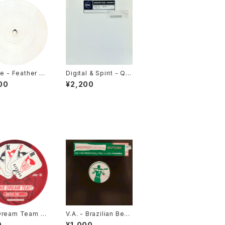
de - Feather D
Digital & Spirit - Qui
 / Mooshoo [D
ckdraw / Three In O
00
¥2,200
 Records / 20
ne [Phantom Audio
/ 2001]
Dream Team -
V.A. - Brazilian Beat
The .....! / Fre
s 4 Sampler [Mr Bo
0
¥1,000