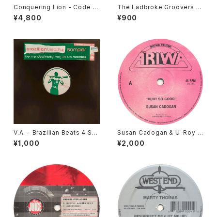
Conquering Lion - Code R
The Ladbroke Groovers -
ed [Congo Natty / 2004 Re
Seasons Of Time [MAW / 1
¥4,800
¥900
issue]
997]
V.A. - Brazilian Beats 4 Sa
Susan Cadogan & U-Roy -
mpler [Mr Bongo / 2003]
Hurt So Good [Ariwa / 1
¥1,000
¥2,000
9??]