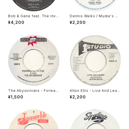
Bob & Gene feat. The Inve
Dennis Walks / Mudie's Du
rsions - I Can Be Cool [Da
b Crew - Misty / Froggy Du
¥4,200
¥2,200
ptone / 2016]
b [Ham / 2002 Reissue]
The Abyssinians - Forward
Alton Ellis - Live And Learn
On To Zion [Clinch / ???? R
[Studio One / ???? Reissu
¥1,500
¥2,200
eissue]
e]