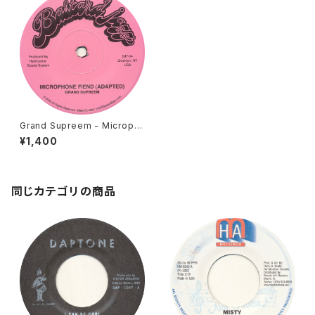
Grand Supreem - Microph
one Fiend [Bastard Jazz /
¥1,400
2006 / 7"]
同じカテゴリの商品