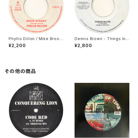
Phyllis Dillon / Mike Brook
Dennis Brown - Things In L
s - Rock Steady / Herbist
ife [Syndicate / ???? Reiss
¥2,200
¥2,800
[Treasure Isle / ???? Reiss
ue]
ue]
その他の商品