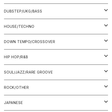
ALBUM&V.A.
10"
7"
DUBSTEP/UKG/BASS
12"
10"
12"
HOUSE/TECHNO
ALBUM&V.A.
12"
ALBUM&V.A.
7"
DOWN TEMPO/CROSSOVER
ALBUM&V.A.
10"
7"
HIP HOP/R&B
12"
12"
7"
SOUL/JAZZ/RARE GROOVE
ALBUM&V.A.
ALBUM&V.A.
12"
7"
ROCK/OTHER
ALBUM&V.A.
10"
7"
JAPANESE