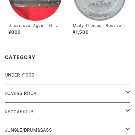
Undercover Agent - Oh Go
Marty Thomas - Resurrect
sh (A-Sides Remix) / Unde
Me (Lift Me Up) [West End
¥800
¥1,500
rstand [Juice / 2002]
/ 2001]
CATEGORY
UNDER ¥1000
LOVERS ROCK
7"
REGGAE/DUB
12"
7"
JUNGLE/DRUM&BASS